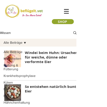
SHOP
Wissen
Alle Beiträge
Alle Beiträge
Windei beim Huhn: Ursachen
für weiche, dünne oder
Krankheiten
verformte Eier
Haltung &
Fütterung
Krankheitsprophylaxe
Küken
So entstehen natürlich bunte
Eier
Eier
Puten
Hähnchenhaltung