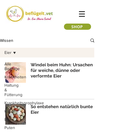
SHOP
Wissen
Eier
Alle
Windei beim Huhn: Ursachen
Beiträge
für weiche, dünne oder
verformte Eier
Krankheiten
Haltung
&
Fütterung
Krankheitsprophylaxe
So entstehen natürlich bunte
Küken
Eier
Eier
Puten