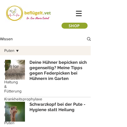
SHOP
Wissen
Puten
Alle
Deine Hühner bepicken sich
Beiträge
gegenseitig? Meine Tipps
gegen Federpicken bei
Krankheiten
Hühnern im Garten
Haltung
&
Fütterung
Krankheitsprophylaxe
​​Schwarzkopf bei der Pute -
Küken
Hygiene statt Heilung
Eier
Puten