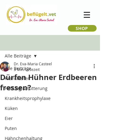
SHOP
Beitrag
Alle Beiträge
Dr. Eva-Maria Casteel
Alle Beiträge
3 Min. Lesezeit
Dürfen Hühner Erdbeeren
Krankheiten
fressen?
Haltung & Fütterung
Krankheitsprophylaxe
Küken
Eier
Puten
Hähnchenhaltung