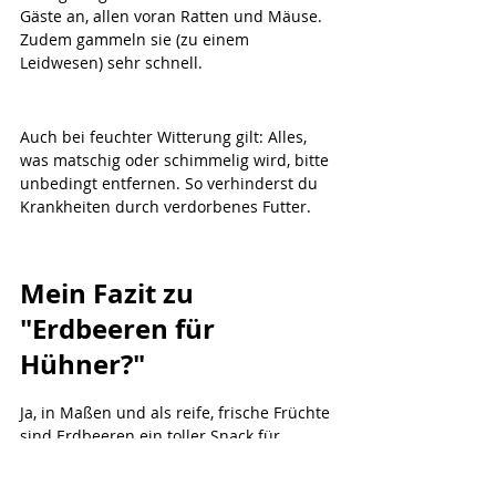
Gäste an, allen voran Ratten und Mäuse. 
Zudem gammeln sie (zu einem 
Leidwesen) sehr schnell.
Auch bei feuchter Witterung gilt: Alles, 
was matschig oder schimmelig wird, bitte 
unbedingt entfernen. So verhinderst du 
Krankheiten durch verdorbenes Futter.
Mein Fazit zu 
"Erdbeeren für 
Hühner?"
Ja, in Maßen und als reife, frische Früchte 
sind Erdbeeren ein toller Snack für 
warme Tage und sorgen nebenbei für 
Abwechslung im Futterplan.