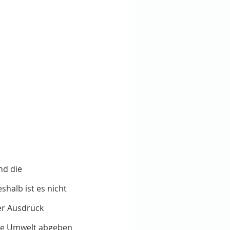
d die 
halb ist es nicht 
er Ausdruck 
die Umwelt abgeben 