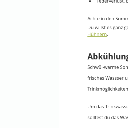
Federverlust,
Achte in den Somm
Du willst es ganz 
Hühnern
.
Abkühlung
Schwül-warme Somm
frisches Wassser u
Trinkmöglichkeiten
Um das Trinkwasser
solltest du das Was