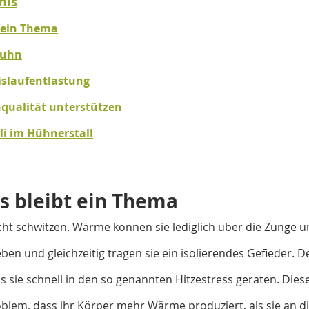
nis
t ein Thema
Huhn
islaufentlastung
enqualität unterstützen
li im Hühnerstall
ss bleibt ein Thema
t schwitzen. Wärme können sie lediglich über die Zunge un
n und gleichzeitig tragen sie ein isolierendes Gefieder. Des
s sie schnell in den so genannten Hitzestress geraten. Dies
oblem, dass ihr Körper mehr Wärme produziert, als sie an 