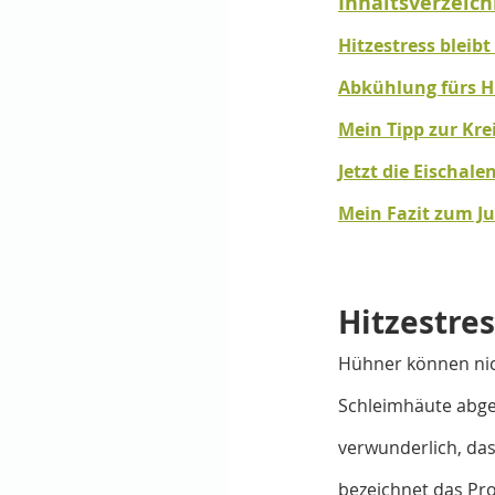
Inhaltsverzeich
Hitzestress bleib
Abkühlung fürs 
Mein Tipp zur Kre
Jetzt die Eischal
Mein Fazit zum Ju
Hitzestre
Hühner können nich
Schleimhäute abgebe
verwunderlich, das
bezeichnet das Pr