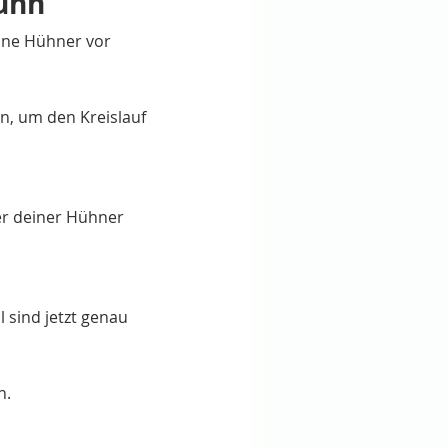
Huhn
ine Hühner vor 
en, um den Kreislauf 
er deiner Hühner 
sind jetzt genau 
n.