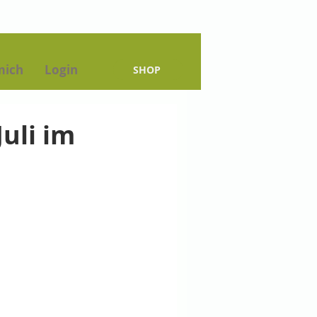
mich
Login
SHOP
uli im