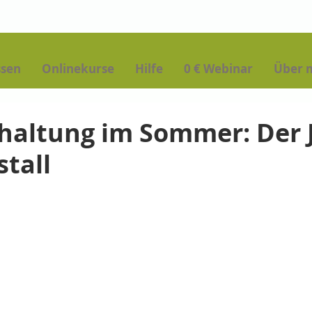
ssen
Onlinekurse
Hilfe
0 € Webinar
Über 
altung im Sommer: Der J
tall