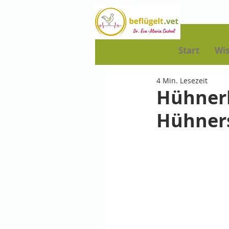
Start
Wi
4 Min. Lesezeit
Hühnerh
Hühners