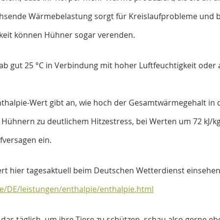
hsende Wärmebelastung sorgt für Kreislaufprobleme und bei
gkeit können Hühner sogar verenden.
b gut 25 °C in Verbindung mit hoher Luftfeuchtigkeit oder a
halpie-Wert gibt an, wie hoch der Gesamtwärmegehalt in der
 Hühnern zu deutlichem Hitzestress, bei Werten um 72 kJ/kg t
fversagen ein.
rt hier tagesaktuell beim Deutschen Wetterdienst einsehen
e/DE/leistungen/enthalpie/enthalpie.html
as täglich, um ihre Tiere zu schützen, schau also gerne eben