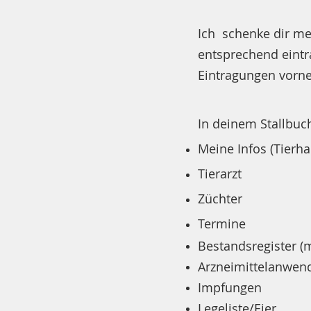
Ich
schenke dir me
entsprechend eintr
Eintragungen vorne
In deinem
Stallbuc
Meine Infos (Tierhal
Tierarzt
Züchter
Termine
Bestandsregister (m
Arzneimittelanwen
Impfungen
Legeliste/Eier