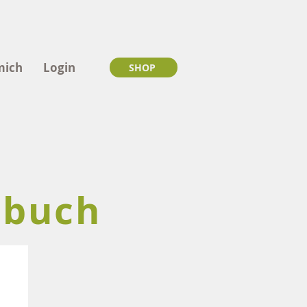
mich
Login
SHOP
lbuc
h