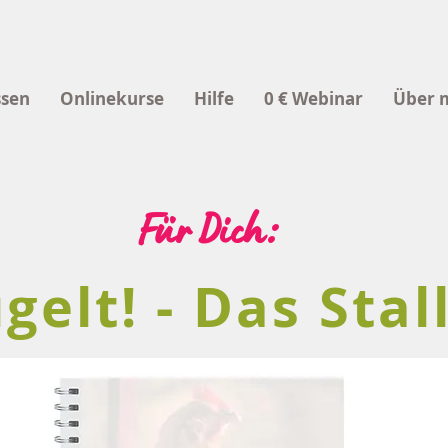
ssen
Onlinekurse
Hilfe
0 € Webinar
Über 
Für Dich:
gelt! - Das Stal