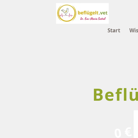
Start
Wi
Beflü
0 €