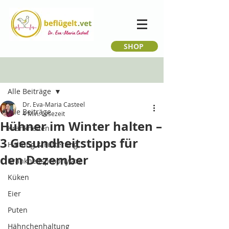
SHOP
Beitrag
Alle Beiträge
Dr. Eva-Maria Casteel
Alle Beiträge
4 Min. Lesezeit
Hühner im Winter halten –
Krankheiten
3 Gesundheitstipps für
Haltung & Fütterung
den Dezember
Krankheitsprophylaxe
Küken
Eier
Puten
Hähnchenhaltung