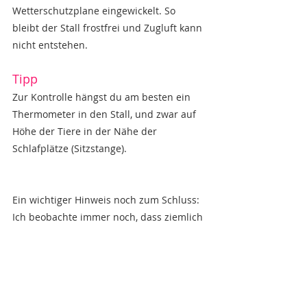
Wetterschutzplane eingewickelt. So 
bleibt der Stall frostfrei und Zugluft kann 
nicht entstehen.
Tipp
Zur Kontrolle hängst du am besten ein 
Thermometer in den Stall, und zwar auf 
Höhe der Tiere in der Nähe der 
Schlafplätze (Sitzstange). 
Ein wichtiger Hinweis noch zum Schluss: 
Ich beobachte immer noch, dass ziemlich 
viele Zugvögel bei uns in Deutschland 
vorbeiziehen und das bedeutet, dass 
gleichzeitig die “Geflügelpest-Saison” 
immer noch im Gange ist. Zwar tauchen 
auch zunehmend Fälle in den wärmeren 