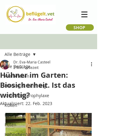
SHOP
Beitrag
Alle Beiträge
Dr. Eva-Maria Casteel
Alle Beiträge
2 Min. Lesezeit
Hühner im Garten:
Krankheiten
Biosicherheit. Ist das
Haltung & Fütterung
wichtig?
Krankheitsprophylaxe
Aktualisiert:
22. Feb. 2023
Küken
Eier
Puten
Hähnchenhaltung