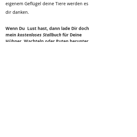
eigenem Geflügel deine Tiere werden es 
dir danken.
Wenn Du  Lust hast, dann lade Dir doch 
mein 
kostenloses Stallbuch
 für Deine 
Hühner, Wachteln oder Puten herunter.  
Viele weitere Infos dazu findest Du 
hier.