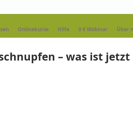
ssen
Onlinekurse
Hilfe
0 € Webinar
Über 
chnupfen – was ist jetzt