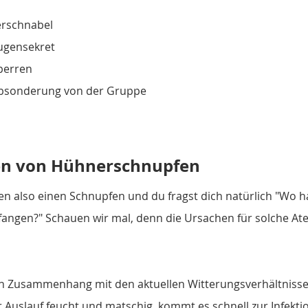
erschnabel
ugensekret
perren
Absonderung von der Gruppe
en von Hühnerschnupfen
 also einen Schnupfen und du fragst dich natürlich "Wo h
fangen?" Schauen wir mal, denn die Ursachen für solche A
en Zusammenhang mit den aktuellen Witterungsverhältnissen
 Auslauf feucht und matschig, kommt es schnell zur Infektio