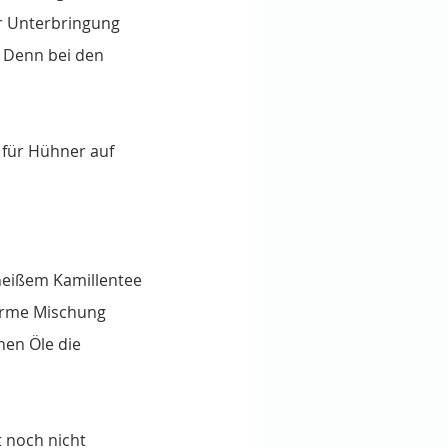
r Unterbringung 
 Denn bei den 
 für Hühner auf 
 heißem Kamillentee 
warme Mischung 
hen Öle die 
 noch nicht 