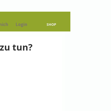
mich
Login
SHOP
 zu tun?