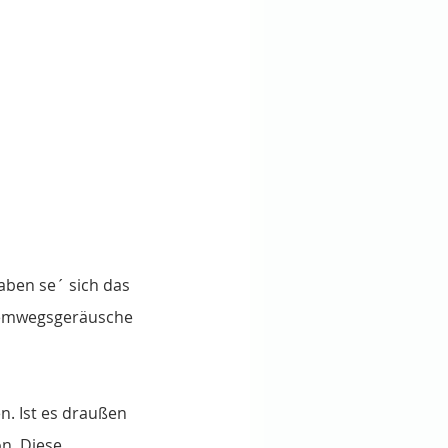
aben se´ sich das 
temwegsgeräusche 
. Ist es draußen 
n. Diese 