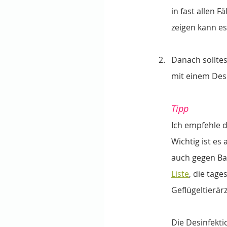
in fast allen
zeigen kann es
Danach solltes
mit einem Desi
Tipp
Ich empfehle d
Wichtig ist es
auch gegen Bak
Liste
,
 die tage
Geflügeltierär
Die Desinfekti