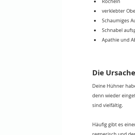
Röcheln
verklebter Ob
Schaumiges A
Schnabel aufs
Apathie und 
Die Ursach
Deine Hühner haben
denn wieder einge
sind vielfältig. 
Häufig gibt es ein
regnerisch und der