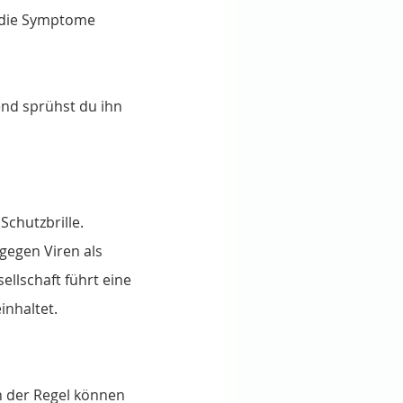
 die Symptome 
end sprühst du ihn 
chutzbrille.
gegen Viren als 
llschaft führt eine 
inhaltet. 
n der Regel können 