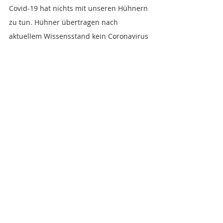
Covid-19 hat nichts mit unseren Hühnern 
zu tun. Hühner übertragen nach 
aktuellem Wissensstand kein Coronavirus 
und stecken somit auch keinen 
Menschen an.
Allerdings existieren durchaus 
sogenannte aviäre Coronaviren, die bei 
Hühnern die infektiöse Bronchitis (IB) 
hervorrufen. Es stehen unterschiedliche 
Impfstoffe gegen die Infektion zur 
Verfügung. Je nach regionaler Häufigkeit 
des Vorkommens solltest du deine Tiere 
impfen lassen. Infos dazu gibt es bei 
einem Geflügeltierarzt in deiner Nähe 
oder im Rassegeflügelzuchtverein.