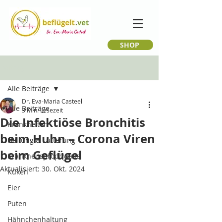
SHOP
Beitrag
Alle Beiträge
Dr. Eva-Maria Casteel
Alle Beiträge
3 Min. Lesezeit
Die Infektiöse Bronchitis
Krankheiten
beim Huhn – Corona Viren
Haltung & Fütterung
beim Geflügel
Krankheitsprophylaxe
Aktualisiert:
30. Okt. 2024
Küken
Eier
Puten
Hähnchenhaltung