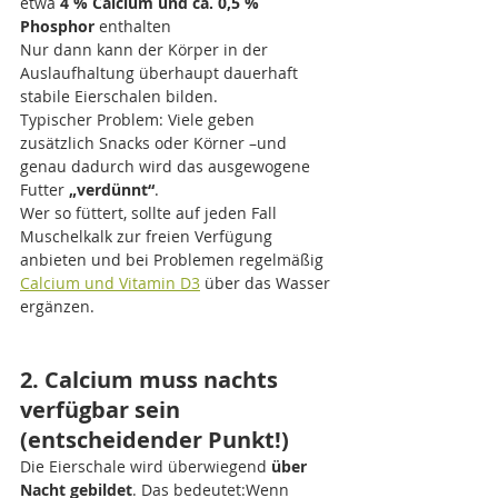
etwa 
4 % Calcium und ca. 0,5 % 
Phosphor
 enthalten
Nur dann kann der Körper in der 
Auslaufhaltung überhaupt dauerhaft 
stabile Eierschalen bilden.
Typischer Problem: Viele geben 
zusätzlich Snacks oder Körner –und 
genau dadurch wird das ausgewogene 
Futter 
„verdünnt“
.
Wer so füttert, sollte auf jeden Fall 
Muschelkalk zur freien Verfügung 
anbieten und bei Problemen regelmäßig 
Calcium und Vitamin D3
 über das Wasser 
ergänzen.
2. Calcium muss nachts 
verfügbar sein 
(entscheidender Punkt!)
Die Eierschale wird überwiegend 
über 
Nacht gebildet
. Das bedeutet:Wenn 