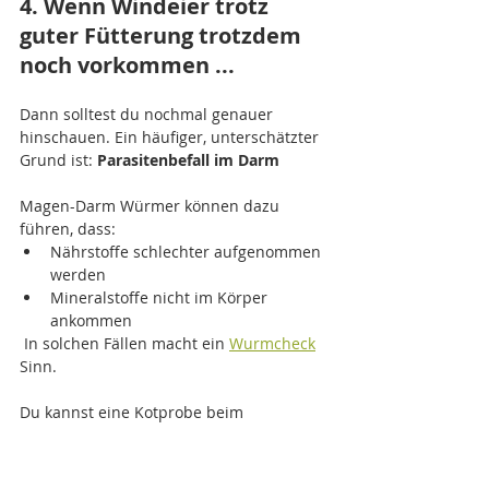
4. Wenn Windeier trotz 
guter Fütterung trotzdem 
noch vorkommen ...
Dann solltest du nochmal genauer 
hinschauen. Ein häufiger, unterschätzter 
Grund ist: 
Parasitenbefall im Darm
Magen-Darm Würmer können dazu 
führen, dass:
Nährstoffe schlechter aufgenommen 
werden
Mineralstoffe nicht im Körper 
ankommen
 In solchen Fällen macht ein 
Wurmcheck
Sinn. 
Du kannst eine Kotprobe beim 
Geflügeltierarzt untersuchen lassen oder 
wenn du keinen vor Ort hast auch 
unseren Wurmcheck nutzen
 (Probe 