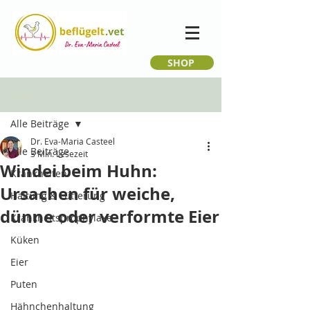
SHOP
Beitrag
Alle Beiträge
Dr. Eva-Maria Casteel
Alle Beiträge
3 Min. Lesezeit
Windei beim Huhn:
Krankheiten
Ursachen für weiche,
Haltung & Fütterung
dünne oder verformte Eier
Krankheitsprophylaxe
Küken
Eier
Puten
Hähnchenhaltung