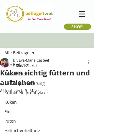
SHOP
Beitrag
Alle Beiträge
Dr. Eva-Maria Casteel
Alle Beiträge
7 Min. Lesezeit
Küken richtig füttern und
Krankheiten
aufziehen
Haltung & Fütterung
Aktualisiert:
9. März
Krankheitsprophylaxe
Küken
Eier
Puten
Hähnchenhaltung