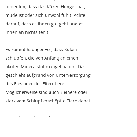
bedeuten, dass das Küken Hunger hat, 
müde ist oder sich unwohl fühlt. Achte 
darauf, dass es ihnen gut geht und es 
ihnen an nichts fehlt.
Es kommt häufiger vor, dass Küken 
schlüpfen, die von Anfang an einen 
akuten Mineralstoffmangel haben. Das 
geschieht aufgrund von Unterversorgung 
des Eies oder der Elterntiere. 
Möglicherweise sind auch kleinere oder 
stark vom Schlupf erschöpfte Tiere dabei.
In solchen Fällen ist die Versorgung mit 
zusätzlichem Calcium und Vitaminen 
wichtig. Das stärkt die Küken und beugt 