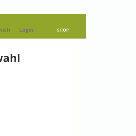
mich
Login
SHOP
wahl