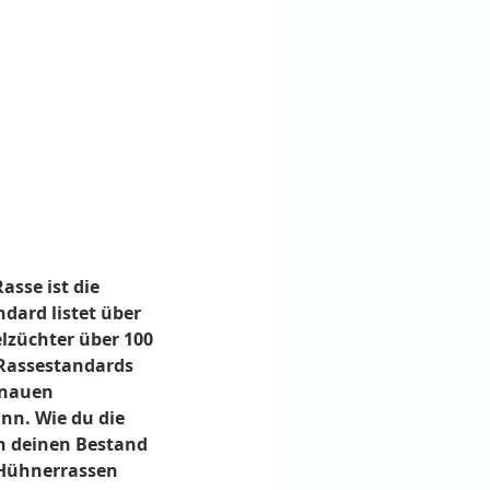
sse ist die 
dard listet über 
züchter über 100 
Rassestandards 
enauen 
n. Wie du die 
n deinen Bestand 
 Hühnerrassen 