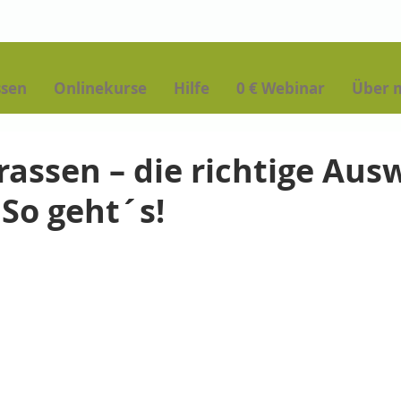
ssen
Onlinekurse
Hilfe
0 € Webinar
Über 
assen – die richtige Aus
 So geht´s!