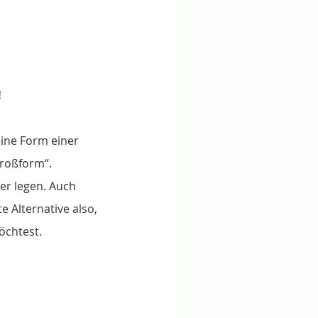
!
eine Form einer 
Großform“.
er legen. Auch 
 Alternative also, 
öchtest.