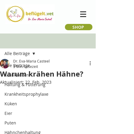
SHOP
Beitrag
Alle Beiträge
Dr. Eva-Maria Casteel
Alle Beiträge
3 Min. Lesezeit
Warum krähen Hähne?
Krankheiten
Aktualisiert:
22. Feb. 2023
Haltung & Fütterung
Krankheitsprophylaxe
Küken
Eier
Puten
Hähnchenhaltung