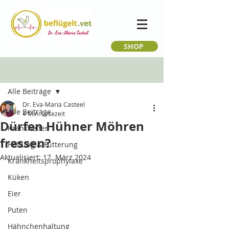
SHOP
Beitrag
Alle Beiträge
Dr. Eva-Maria Casteel
Alle Beiträge
4 Min. Lesezeit
Dürfen Hühner Möhren
Krankheiten
fressen?
Haltung & Fütterung
Aktualisiert:
17. März 2024
Krankheitsprophylaxe
Küken
Eier
Puten
Hähnchenhaltung