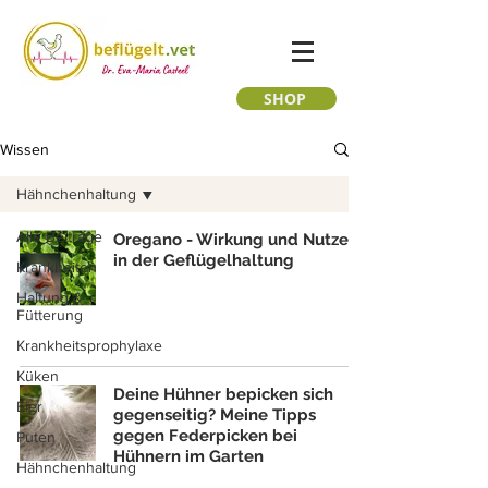
SHOP
Wissen
Hähnchenhaltung
Alle Beiträge
Oregano - Wirkung und Nutzen
in der Geflügelhaltung
Krankheiten
Haltung &
Fütterung
Krankheitsprophylaxe
Küken
Deine Hühner bepicken sich
Eier
gegenseitig? Meine Tipps
gegen Federpicken bei
Puten
Hühnern im Garten
Hähnchenhaltung