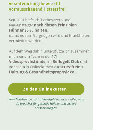
verantwortungsbewusst I
vorrausschauend I stressfrei
Seit 2021 helfe ich Tierbesitzern und
Neueinsteiger
nach diesen Prinzipien
Hühner
so zu
halten
,
damit es zum Vergnügen wird und Krankheiten
vermieden werden.
Auf dem Weg dahin unterstütze ich
zusammen
mit meinem Team
in der
1:1
Videosprechstunde
, im
Beflügelt Club
und
vor allem in Onlinekursen zur
stressfreien
Haltung &
Gesundheitsprophylaxe
.
Zu den Onlinekursen
Vom Minikurs bis zum Hühnerführerschein – alles, was
du brauchst für gesunde Hühner und sichere
Entscheidungen.