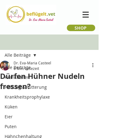
SHOP
Beitrag
Alle Beiträge
Dr. Eva-Maria Casteel
Alle Beiträge
6 Min. Lesezeit
Dürfen Hühner Nudeln
Krankheiten
fressen?
Haltung & Fütterung
Krankheitsprophylaxe
Küken
Eier
Puten
Hähnchenhaltung