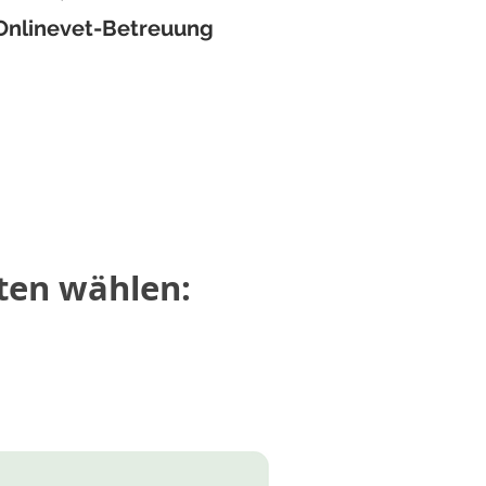
d deines Bedarfs bei
Onlinevet-Betreuung
st du bei der Online-
eiten wählen:
nten wählen: