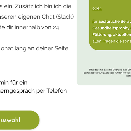
in. Zusätzlich bin ich die
nseren eigenen Chat (Slack)
e dir innerhalb von 24
e Vet
´s
...
onat lang an deiner Seite.
ermin in der Online-Sprechstunde.
ältst du eine E-Mail mit einem Link über 
min für ein
erngespräch per Telefon
 kannst.
n sind:
Samstag und Sonntag 10-12 Uhr
 Freitag: 13-15 Uhr
auswahl
uswahl bekommst du einen Zoom-Link per E-M