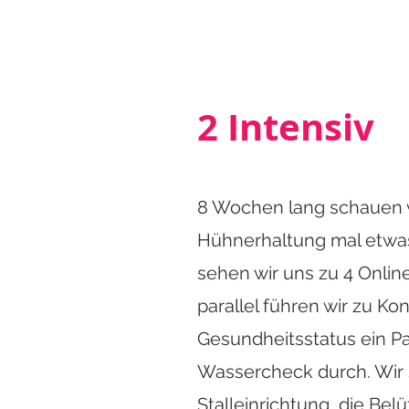
uns dann zu unsere
einfach auf den Zo
Fotos und Videos s
befluegelt.vet@gma
2 Intensiv
8 Wochen lang schauen w
Hühnerhaltung mal etwas 
sehen wir uns zu 4 Onli
3 Inten
parallel führen wir zu Kon
Gesundheitsstatus ein P
Wassercheck durch. Wir 
Stalleinrichtung, die Bel