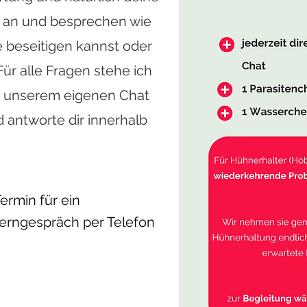
´s
 an und besprechen wie
 beseitigen kannst oder
her Plattform wird die Sprechstunde durchgeführ
ür alle Fragen stehe ich
mst nach der Terminbuchung einen Link mit den Zug
 in unserem eigenen Chat
Dort kannst du alle deine Fragen stellen, die wir da
d antworte dir innerhalb
en.
echnik benötige ich zur Teilnahme?
gst nur einen Laptop, Handy oder Tablet um teilzune
ermin für ein
du einen Link, den du einfach anklicken kannst und 
erngespräch per Telefon
irtuellen Sprechstundenraum.
 Rückerstattung möglich?