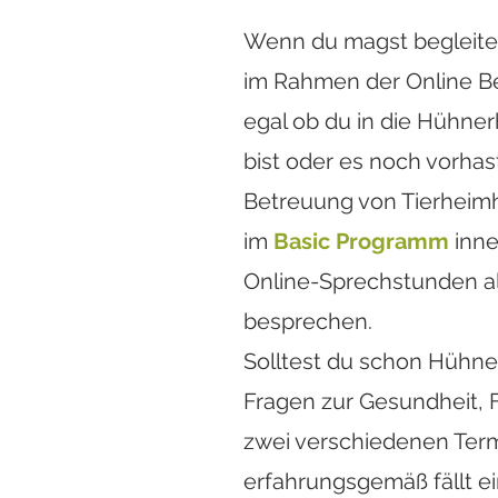
oder es noch vo
Wenn du magst begleite 
Programm
inner
im Rahmen der Online B
Sprechstunde al
egal ob du in die Hühner
Solltest du scho
bist oder es noch vorhas
Fragen zur Gesu
Betreuung von Tierheim
drei verschiede
im
Basic
Programm
inne
erfahrungsgemäß
Online-Sprechstunden al
noch etwas Neue
besprechen.
Solltest du schon Hühner 
Einfach ein
Fragen zur Gesundheit, 
zwei verschiedenen Ter
erfahrungsgemäß fällt e