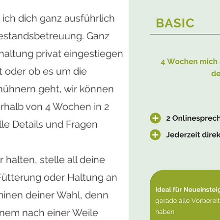
rhast, wir können im
Standard
ich dich ganz ausführlich
halb von 4 Wochen in 3 Online-
estandsbetreuung. Ganz
le Details und Fragen besprechen.
haltung privat eingestiegen
n Hühner halten, stelle all deine
t oder ob es um die
ndheit, Fütterung oder Haltung an
hühnern geht, wir können
nen Terminen, denn
rhalb von 4 Wochen in 2
 fällt einem nach einer Zeit immer
le Details und Fragen
s ein.
halten, stelle all deine
en Termin für ein unverbindliches Kennenlerngespräch aussuchen:
Fütterung oder Haltung an
minen deiner Wahl, denn
inem nach einer Weile