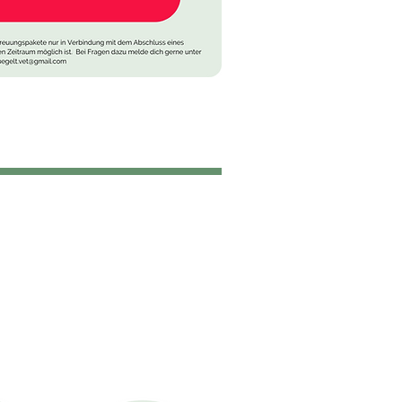
 Treffens stornieren und
cht über die Dinge die wir
l nachsehen.