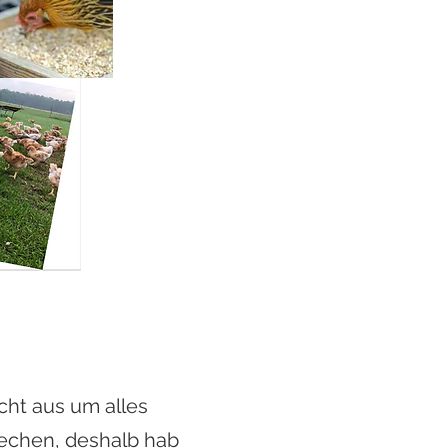
erhalter
ngsthemen oder
chließend berate
tun kannst.
cht aus um alles
echen, deshalb hab
cht aus um alles
ne-Bestandsbetreuung
echen, deshalb hab