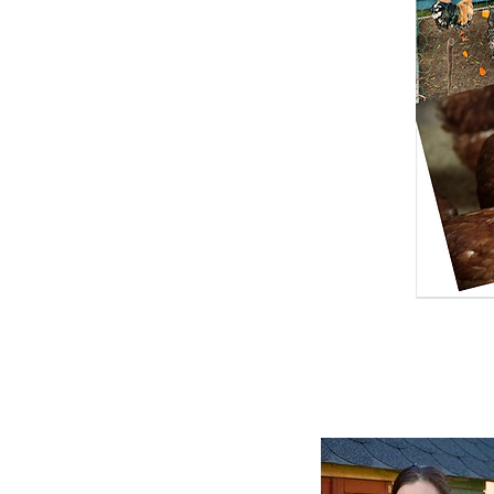
Online
Sprec
Im Videochat ber
helfe dir bei ei
Es geht dabei zu
ich dich und erkl