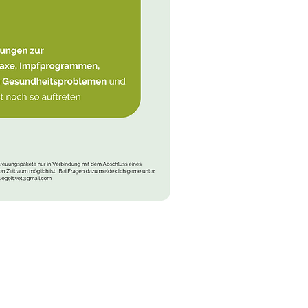
den du den genauen
ail Wir treffen