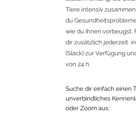
FAQ
Tiere intensiv zusammen
du Gesundheitsprobleme
Auf welc
wie du ihnen vorbeugst. F
Du bekom
dir zusätzlich jederzeit
Meeting. 
(Slack) zur Verfügung un
besprech
von 24 h.
Welche T
Du benöti
Suche dir einfach einen T
bekommst 
unverbindliches Kennenl
unseren v
oder Zoom aus:
Ist eine