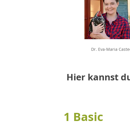
Dr. Eva-Maria Cas
Dr. Eva-Maria Caste
Hier kannst d
Wenn du magst b
im Rahmen der 
1 Basic
egal ob du in di
Rahmen der Dire
Dr. Eva-Maria Casteel, Prax