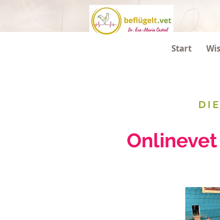
Start
Wi
DI
DI
Online Be
Onlinevet