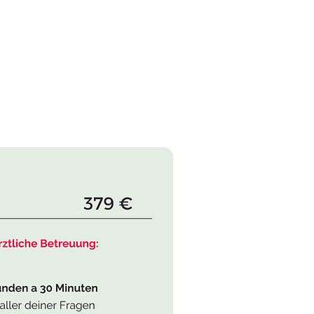
n Termin ganz
her per E-mail an