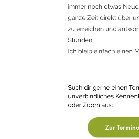
immer noch etwas Neues e
ganze Zeit direkt über u
zu erreichen und antwort
2 Onlin
So funktioniert
Stunden.
Ich bleib einfach einen M
1. Du buchst einen T
2. Anschließend erh
Such dir gerne einen Ter
unverbindliches Kennenl
Termin aussuchen
oder Zoom aus:
Die Sprechzeite
Mittwoch und
Zur Termin
3.
Nach der Termina