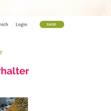
mich
Login
SHOP
T
T
ühnerhalter
halter