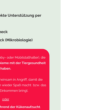
t?
angsdaten für ein Zoom-
nn gemeinsam
hmen. Per E-Mail
schon betrittst du