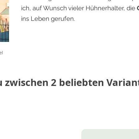
ins Leben gerufen. Um dich entsprechen
ich, auf Wunsch vieler Hühnerhalter, die
der Geflügelhaltung zu unterstützen kann
ins Leben gerufen.
Bestandsbetreuung zwischen 3 Möglichk
Standard, Onlinevet und intensiv:
teel
el
u zwischen 2 beliebten Varia
egleite ich dich ganz ausführlich
Online Bestandsbetreuung. Ganz
e Hühnerhaltung privat oder im
ktvermarktung eingestiegen bist
isinhaberin