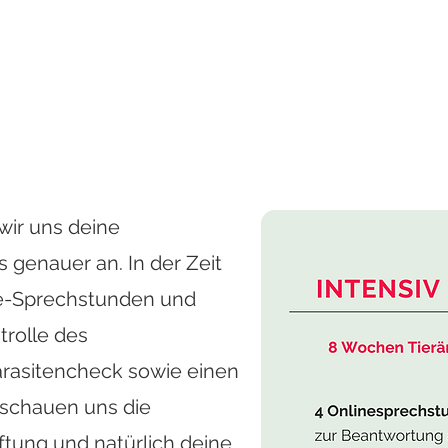
m Termin im Videochat, in dem du an deine
om-Link klickst.
paren uns etwas Zeit und können gerne vor
il gesendet werden.
ir uns deine
Zur Online-Sprechstunde
genauer an. In der Zeit
ne-Sprechstunden und
siv
trolle des
arasitencheck sowie einen
schauen uns die
üftung und natürlich deine